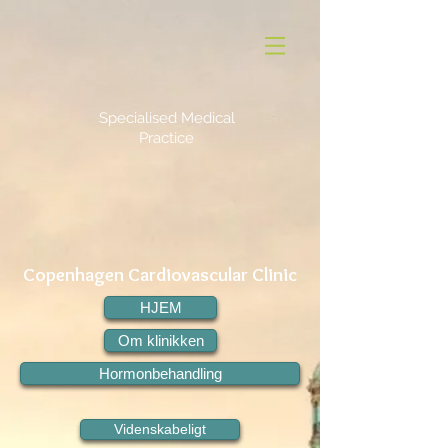
Specialised Medical
Practice
Copenhagen Cardiovascular Clinic
HJEM
Om klinikken
Hormonbehandling
Videnskabeligt