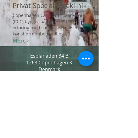
Privat Speciallægeklinik
Copenhagen Cardiovascular Clinic
(CCC) bygger på mere end 60 års
erfaring med særlig specialiseret
kønshormonbehandling ...​
Mere >
Esplanaden 34 B
1263 Copenhagen K
Denmark
Copenhagen
Cardiovascular Clinic
Tel:
+45 33 12 23 61
© 07
-2026