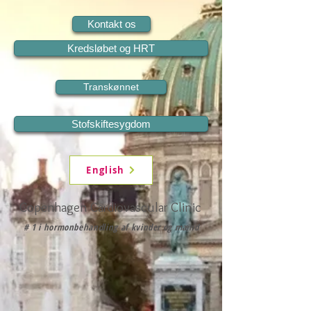
Kontakt os
Kredsløbet og HRT
Transkønnet
Stofskiftesygdom
English
Copenhagen Cardiovascular Clinic
# 1 i hormonbehandling af kvinder og mænd